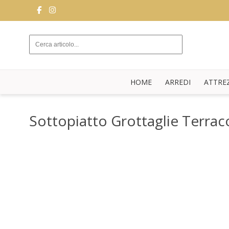
ARREDI
ATTREZZATURE
DA
HOME
ARREDI
ATTRE
SALA
BUFFET
Sottopiatto Grottaglie Terrac
CUCINA
STRUTTURE
NOVITÀ
BLOG