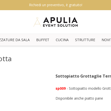
Richiedi un preventivo, è gratuito!
ZZATURE DA SALA
BUFFET
CUCINA
STRUTTURE
NOVI
otta
Sottopiatto Grottaglie Ter
sp009
- Sottopiatto modello Grott
Disponibile anche piatto pane