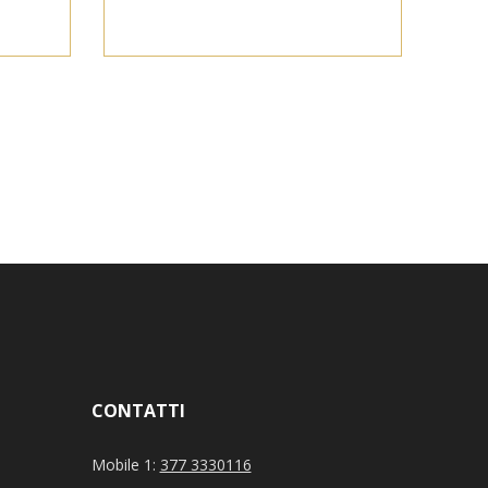
CONTATTI
Mobile 1:
377 3330116