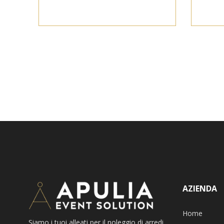
AZIENDA
Home
Siamo i tuoi alleati per il noleggio di arredi