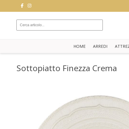
ARREDI
ATTREZZATURE
DA
HOME
ARREDI
ATTRE
SALA
BUFFET
Sottopiatto Finezza Crema
CUCINA
STRUTTURE
NOVITÀ
BLOG