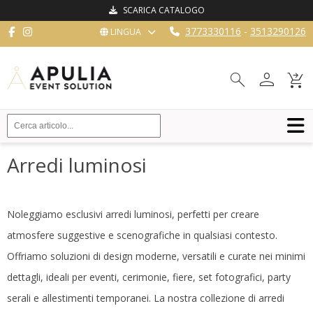
SCARICA CATALOGO
3773330116
-
3513290126
LINGUA
HOME
person
search
shopping_cart_checkout
ARREDI
ATTREZZATURE
DA
SALA
Arredi luminosi
BUFFET
CUCINA
Noleggiamo esclusivi arredi luminosi, perfetti per creare
STRUTTURE
atmosfere suggestive e scenografiche in qualsiasi contesto.
Offriamo soluzioni di design moderne, versatili e curate nei minimi
NOVITÀ
dettagli, ideali per eventi, cerimonie, fiere, set fotografici, party
BLOG
serali e allestimenti temporanei. La nostra collezione di arredi