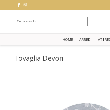
ARREDI
ATTREZZATURE
DA
HOME
ARREDI
ATTRE
SALA
BUFFET
Tovaglia Devon
CUCINA
STRUTTURE
NOVITÀ
BLOG