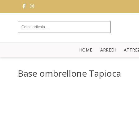
ARREDI
ATTREZZATURE
DA
HOME
ARREDI
ATTRE
SALA
BUFFET
Base ombrellone Tapioca
CUCINA
STRUTTURE
NOVITÀ
BLOG