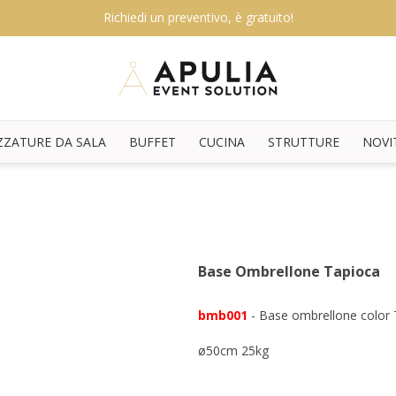
Richiedi un preventivo, è gratuito!
ZZATURE DA SALA
BUFFET
CUCINA
STRUTTURE
NOVI
Base Ombrellone Tapioca
bmb001
- Base ombrellone color 
ø50cm 25kg