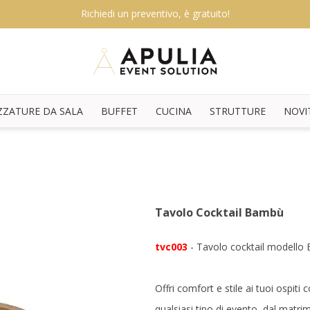
Richiedi un preventivo, è gratuito!
ZZATURE DA SALA
BUFFET
CUCINA
STRUTTURE
NOVI
Tavolo Cocktail Bambù
tvc003
- Tavolo cocktail modell
Offri comfort e stile ai tuoi ospiti
qualsiasi tipo di evento, dal matr