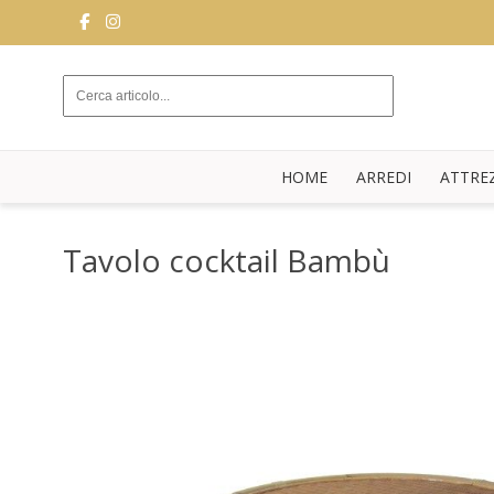
ARREDI
ATTREZZATURE
DA
HOME
ARREDI
ATTRE
SALA
BUFFET
Tavolo cocktail Bambù
CUCINA
STRUTTURE
NOVITÀ
BLOG