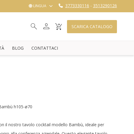
3773330116
-
3513290126
LINGUA
person
search
shopping_cart_checkout
SCARICA CATALOGO
TÀ
BLOG
CONTATTACI
o Bambù h105-ø70
 con il nostro tavolo cocktail modello Bambù, ideale per
imonio alla conferenza aziendale. Questo elegante tavolo,